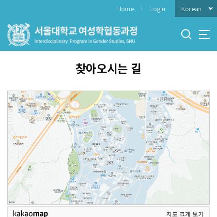
바
Korean
Home
Login
로
가
기
메
뉴
찾아오시는 길
지도 크게 보기