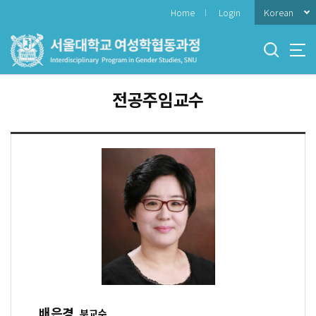
바
Korean
Home
Login
로
가
기
메
뉴
전공주임교수
배은경
부교수