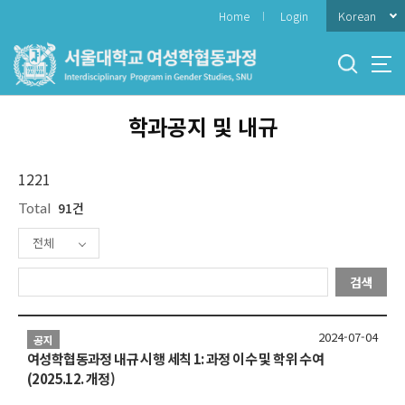
바
Korean
Home
Login
로
가
기
메
뉴
학과공지 및 내규
1221
Total
91건
전체
검색
2024-07-04
공지
여성학협동과정 내규 시행 세칙 1: 과정 이수 및 학위 수여
(2025.12. 개정)